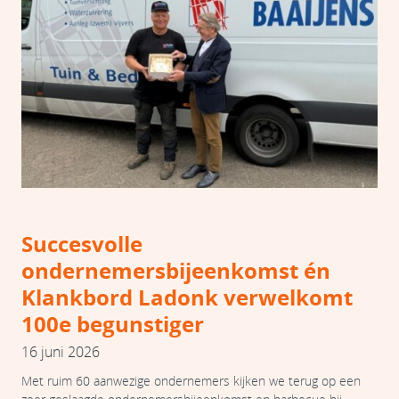
Succesvolle
ondernemersbijeenkomst én
Klankbord Ladonk verwelkomt
100e begunstiger
16 juni 2026
Met ruim 60 aanwezige ondernemers kijken we terug op een