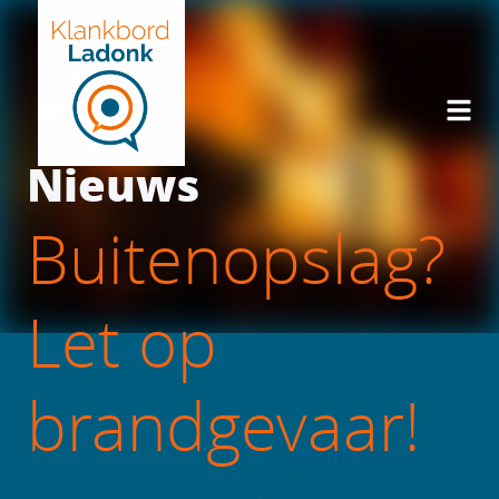
Nieuws
Buitenopslag?
Let op
brandgevaar!