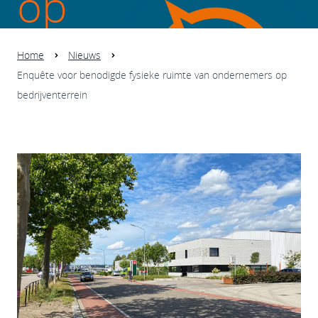
op
bedrijventerrei
Home
Nieuws
Enquête voor benodigde fysieke ruimte van ondernemers op
bedrijventerrein