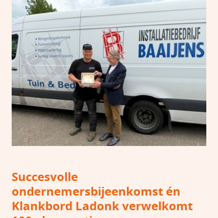
Succesvolle
ondernemersbijeenkomst én
Klankbord Ladonk verwelkomt