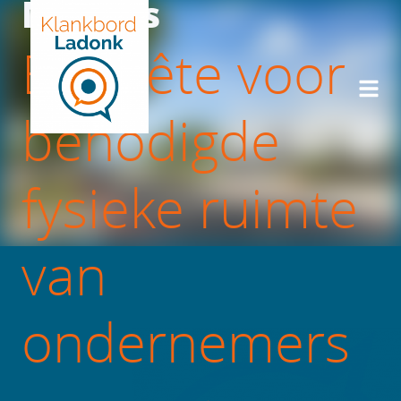
Nieuws
Enquête voor
benodigde
fysieke ruimte
van
ondernemers