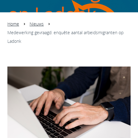
op Ladonk
Home
Nieuws
Medewerking gevraagd: enquête aantal arbeidsmigranten op
Ladonk