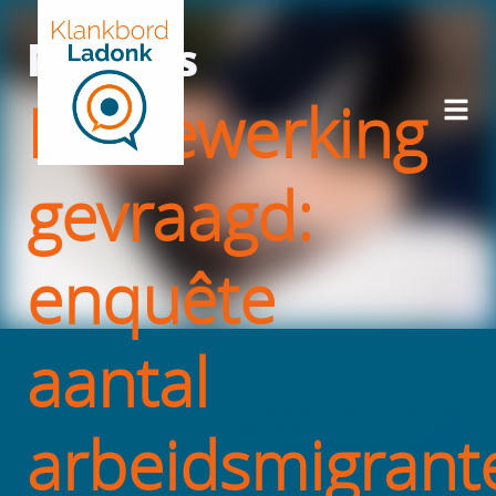
Nieuws
Medewerking
gevraagd:
enquête
aantal
arbeidsmigrant