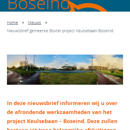
Boseind
Home
Nieuws
Nieuwsbrief gemeente Boxtel project Keulsebaan-Boseind
In deze nieuwsbrief informeren wij u over
de afrondende werkzaamheden van het
project Keulsebaan – Boseind. Deze zullen