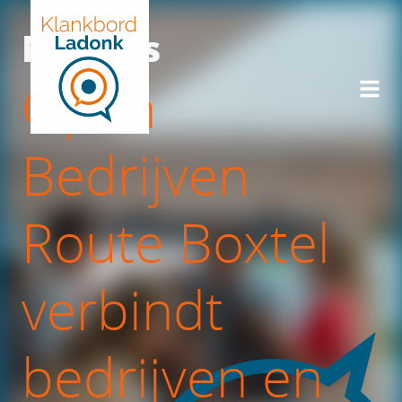
Nieuws
Open
Bedrijven
Route Boxtel
verbindt
bedrijven en