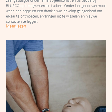
zeer geslaagde ondernemersbijeenkomst en barbecue bij
BLUSCO op bedrijventerrein Ladonk. Onder het genot van mooi
weer, een hapje en een drankje was er volop gelegenheid om
elkaar te ontmoeten, ervaringen uit te wisselen en nieuwe
contacten te leggen.
Meer lezen