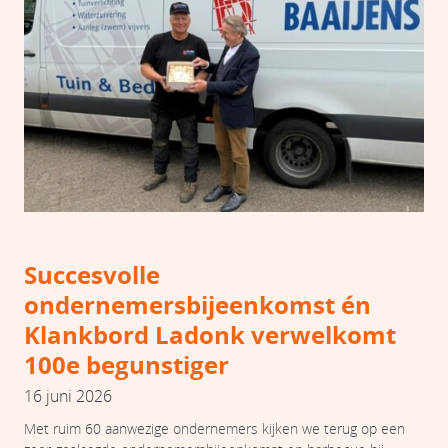
Succesvolle
ondernemersbijeenkomst én
Klankbord Ladonk verwelkomt
100e begunstiger
16 juni 2026
Met ruim 60 aanwezige ondernemers kijken we terug op een